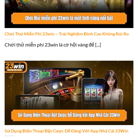
Chơi Thử Miễn Phí 23win – Trải Nghiệm Đỉnh Cao Không Rủi Ro
Chơi thử miễn phí 23win là cơ hội vàng để [...]
Sử Dụng Điện Thoại Đặt Cược Dễ Dàng Với App Nhà Cái 23Win